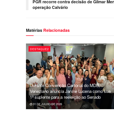
PGR recorre contra decisão de Gilmar Me
operação Calvário
Matérias
Relacionadas
DESTAQUE2
Durante Convenção Cartorial do MDB,
Veneziano anuncia Janine Lucena como sua
1ª suplente para a reeleição ao Senado
31 DE JULHO DE 2026