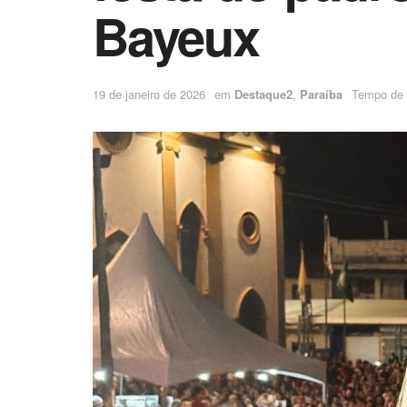
Bayeux
19 de janeiro de 2026
em
Destaque2
,
Paraíba
Tempo de l