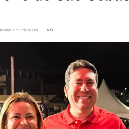
A
eitura: 1 min de leitura
A