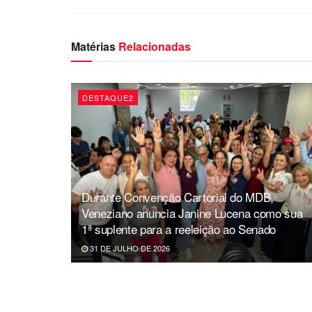
Matérias
Relacionadas
DESTAQUE2
Durante Convenção Cartorial do MDB,
Veneziano anuncia Janine Lucena como sua
1ª suplente para a reeleição ao Senado
31 DE JULHO DE 2026