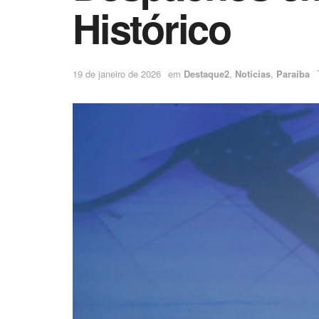
Histórico
19 de janeiro de 2026
em
Destaque2
,
Notícias
,
Paraíba