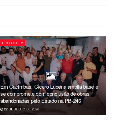
DESTAQUE2
Em Cacimbas, Cícero Lucena amplia base e
se compromete com conclusão de obras
abandonadas pelo Estado na PB-246
22 DE JULHO DE 2026