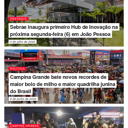
DESTAQUE
Sebrae inaugura primeiro Hub de Inovação na
próxima segunda-feira (6) em João Pessoa
4 de julho de 2026
POLÍTICA
Campina Grande bate novos recordes de
maior bolo de milho e maior quadrilha junina
do Brasil
9 de junho de 2026
CAMPINA GRANDE