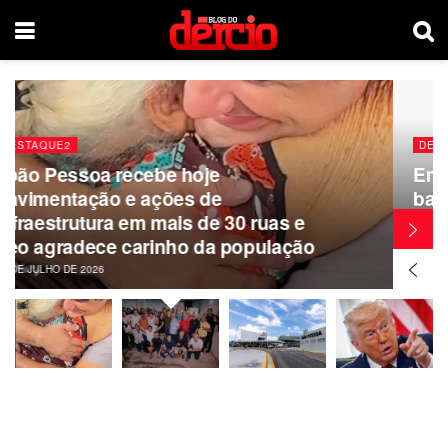
DESTAQUE2
Em Cacimbas, Cícero Lucena amplia
base e se compromete com
conclusão de obras abandonadas
pelo Estado na PB-246
22 DE JULHO DE 2026