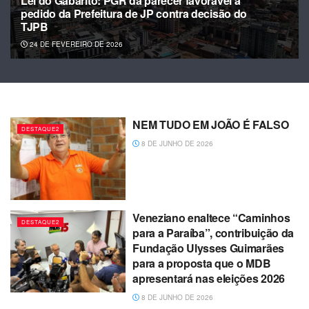
Lei do Gabarito: PGR dá parecer favorável a
pedido da Prefeitura de JP contra decisão do
TJPB
24 DE FEVEREIRO DE 2026
NEM TUDO EM JOÃO É FALSO
DESTAQUE2
8 DE JUNHO DE 2026
Veneziano enaltece “Caminhos
DESTAQUE2
para a Paraíba”, contribuição da
Fundação Ulysses Guimarães
para a proposta que o MDB
apresentará nas eleições 2026
8 DE JUNHO DE 2026