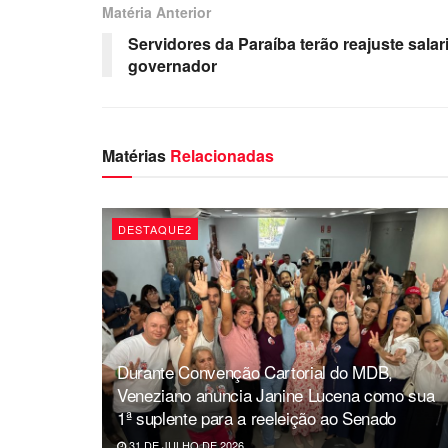
Matéria Anterior
Servidores da Paraíba terão reajuste salar
governador
Matérias
Relacionadas
DESTAQUE2
Durante Convenção Cartorial do MDB,
Veneziano anuncia Janine Lucena como sua
1ª suplente para a reeleição ao Senado
31 DE JULHO DE 2026