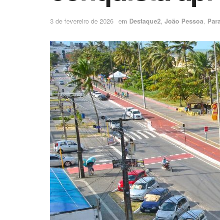
3 de fevereiro de 2026
em
Destaque2
,
João Pessoa
,
Par