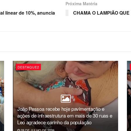
Próxima Matéria
ial linear de 10%, anuncia
CHAMA O LAMPIÃO QUE
DESTAQUE2
João Pessoa recebe hoje pavimentação e
ações de infraestrutura em mais de 30 ruas e
Leo agradece carinho da população
28 DE JULHO DE 2026