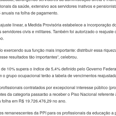
ofissionais da saúde, extensivo aos servidores inativos e pensio
 anuais na folha de pagamento.
ajuste linear, a Medida Provisória estabelece a incorporação d
servidores civis e militares. Também foi autorizado o reajuste
o.
ado exercendo sua função mais importante: distribuir essa riqu
sse resultados tão importantes”, celebrou.
ar de 10% supera o índice de 5,4% definido pelo Governo Federa
 o grupo ocupacional terão a tabela de vencimentos reajusta
ofissionais contratados por excepcional interesse público (pr
tes da categoria passarão a receber o Piso Nacional referente 
a folha em R$ 19.726.476,29 no ano.
ores remanescentes da PPI para os profissionais da educação a 