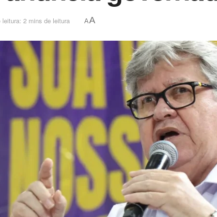
A
leitura: 2 mins de leitura
A