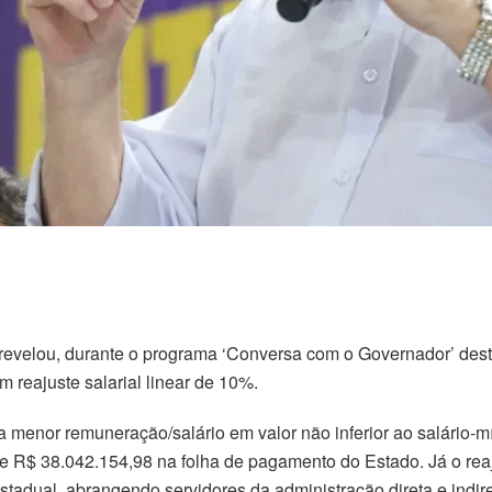
evelou, durante o programa ‘Conversa com o Governador’ desta
m reajuste salarial linear de 10%.
 menor remuneração/salário em valor não inferior ao salário-m
de R$ 38.042.154,98 na folha de pagamento do Estado. Já o rea
adual, abrangendo servidores da administração direta e indiret