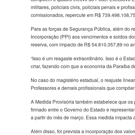
militares, policiais civis, policiais penais e pr
comissionados, repercute em R$ 739.498.108,75
Para as forças de Segurança Pública, além do re
Incorporação (PPI) aos vencimentos e soldos dos 
reserva, com impacto de R$ 54.810.357,89 no an
“Isso é um resgaste extraordinário. Isso é o Est
criar, fazendo com que a economia da Paraíba de
No caso do magistério estadual, o reajuste line
Professores e demais profissionais que compõem
A Medida Provisória também estabelece que os pr
firmado entre o Governo do Estado e representan
a partir do mês de março. Essa medida impacta 
Além disso, foi prevista a incorporação dos val