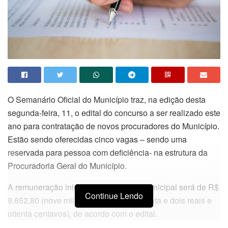
O Semanário Oficial do Município traz, na edição desta
segunda-feira, 11, o edital do concurso a ser realizado este
ano para contratação de novos procuradores do Município.
Estão sendo oferecidas cinco vagas – sendo uma
reservada para pessoa com deficiência- na estrutura da
Procuradoria Geral do Município.
A remuneração inicial de Procurador Municipal será de R$
Continue Lendo
9.652,80 (nove mil, seiscentos e cinquenta e dois reais e
oitenta centavos), de acordo com o edital.