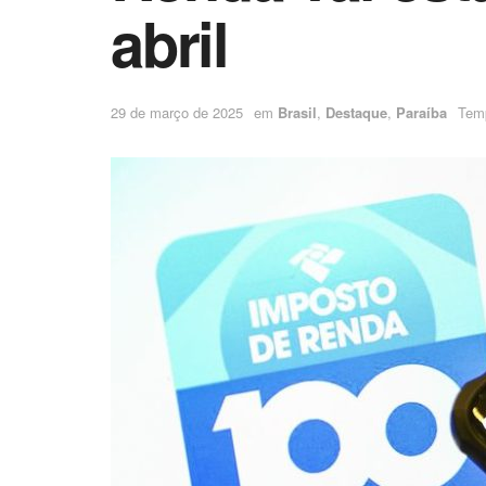
abril
29 de março de 2025
em
Brasil
,
Destaque
,
Paraíba
Temp