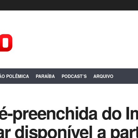
ÃO POLÊMICA
PARAÍBA
PODCAST’S
ARQUIVO
é-preenchida do I
r disponível a part