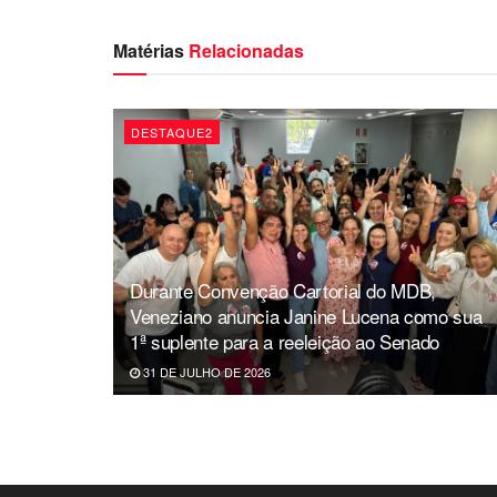
Matérias
Relacionadas
DESTAQUE2
Durante Convenção Cartorial do MDB,
Veneziano anuncia Janine Lucena como sua
1ª suplente para a reeleição ao Senado
31 DE JULHO DE 2026