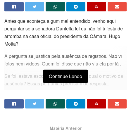
Antes que aconteça algum mal entendido, venho aqui
perguntar se a senadora Daniella foi ou não foi à festa de
arromba na casa oficial do presidente da Câmara, Hugo
Motta?
A pergunta se justifica pela ausência de registros. Não vi
fotos nem vídeos. Quem foi disse que não viu ela por lá .
Se foi, estava escondidinha? Se não foi, qual o motivo da
Continue Lendo
ausência? Essas perguntas precisam de resposta.
Ouvi por alto que pesquisas qualitativas revelaram perda
de pontos na campanha de Lucas, e que o leilão da
CAGEPA está para Lucas, como o filme de Bolsonaro está
para Flávio.
Matéria Anterior
#fumo