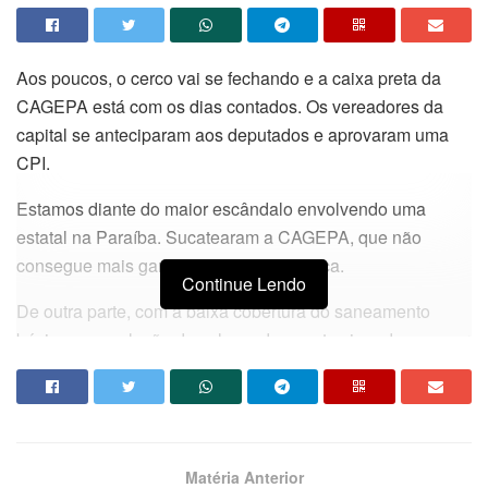
Aos poucos, o cerco vai se fechando e a caixa preta da
CAGEPA está com os dias contados. Os vereadores da
capital se anteciparam aos deputados e aprovaram uma
CPI.
Estamos diante do maior escândalo envolvendo uma
estatal na Paraíba. Sucatearam a CAGEPA, que não
consegue mais garantir segurança hídrica.
Continue Lendo
De outra parte, com a baixa cobertura do saneamento
básico e a evolução do volume de esgotos jogados no mar
na Capital, gerando notícia negativa nacionalmente, um
leilão nebuloso foi realizado para entregar os patrimônio
coletivo ao grupo espanhol Acciona.
Quem estaria levando vantagem nessa operação
Matéria Anterior