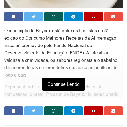
O município de Bayeux está entre os finalistas da 3ª
edição do Concurso Melhores Receitas da Alimentação
Escolar, promovido pelo Fundo Nacional de
Desenvolvimento da Educação (FNDE). A iniciativa
valoriza a criatividade, os sabores regionais e o trabalho
das merendeiras e merendeiros das escolas públicas de
todo o país.
Continue Lendo
Representando o município na etapa decisiva da
competição, o prato “Poisson de Bayeux” foi selecionado
entre as receitas finalistas e agora disputa a votação
popular, que acontece entre os dias 15 e 30 de maio.
A receita reúne ingredientes como filé de tilápia, banana