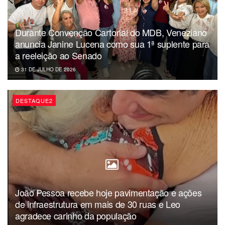
evidencia o trabalho desenvolvido diariamente na rede
municipal de ensino.
Durante Convenção Cartorial do MDB, Veneziano
A votação é feita através do link:
anuncia Janine Lucena como sua 1ª suplente para
https://formularios2.mec.gov.br/concurso-receitas-escolar-
a reeleição ao Senado
votar
31 DE JULHO DE 2026
Além de incentivar hábitos alimentares saudáveis, o
concurso promove a valorização da cultura alimentar
DESTAQUE2
regional e o reconhecimento dos profissionais que
contribuem diariamente para a alimentação dos alunos
nas escolas públicas.
João Pessoa recebe hoje pavimentação e ações
de infraestrutura em mais de 30 ruas e Leo
agradece carinho da população