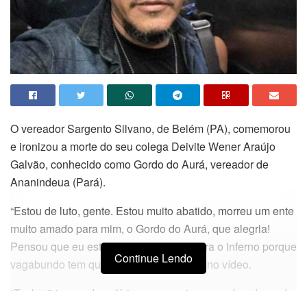
O vereador Sargento Silvano, de Belém (PA), comemorou
e ironizou a morte do seu colega Deivite Wener Araújo
Galvão, conhecido como Gordo do Aurá, vereador de
Ananindeua (Pará).
“Estou de luto, gente. Estou muito abatido, morreu um ente
muito amado para mim, o Gordo do Aurá, que alegria!
Pensou que eu estava chorando? Vá para o inferno porque
Continue Lendo
vagabundo tem que morrer”, diz Silvano no vídeo.
“Tenho 24 anos de polícia e nunca vi um vagabundo se dar