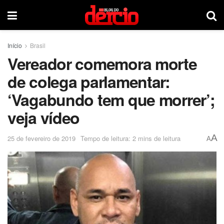
Início
Brasil
Vereador comemora morte
de colega parlamentar:
‘Vagabundo tem que morrer’;
veja vídeo
A
25 de fevereiro de 2019
Tempo de leitura: 2 mins de leitura
A