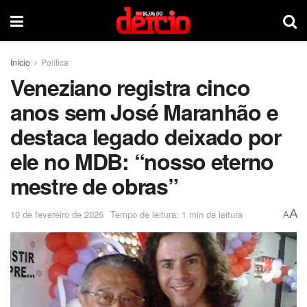
Início
Política
Veneziano registra cinco
anos sem José Maranhão e
destaca legado deixado por
ele no MDB: “nosso eterno
mestre de obras”
A
10 de fevereiro de 2026
Tempo de leitura: 1 min de leitura
A