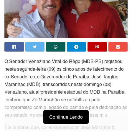
O Senador Veneziano Vital do Rêgo (MDB-PB) registrou
nesta segunda-feira (09) os cinco anos de falecimento do
ex-Senador e ex-Governador da Paraíba, José Targino
Maranhão (MDB), transcorridos neste domingo (08).
Veneziano, atual presidente estadual do MDB na Paraíba,
lembrou que Zé Maranhão se notabilizou pelo
compromisso com o legado do partido e pela dedicação ao
seu estado, no exercício dos cargos que assumiu.
Continue Lendo
Ele lembrou que, como Governador, José Maranha foi