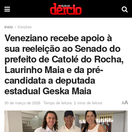
Início
Eleições
Veneziano recebe apoio à
sua reeleição ao Senado do
prefeito de Catolé do Rocha,
Laurinho Maia e da pré-
candidata a deputada
estadual Geska Maia
A
30 de março de 2026
Tempo de leitura: 2 mins de leitura
A