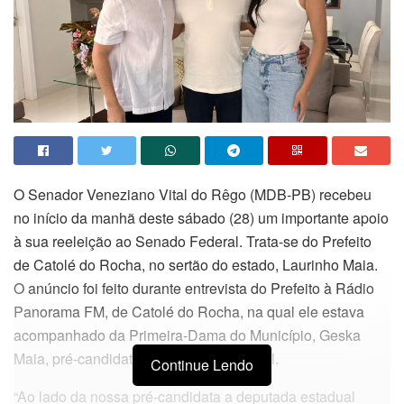
O Senador Veneziano Vital do Rêgo (MDB-PB) recebeu
no início da manhã deste sábado (28) um importante apoio
à sua reeleição ao Senado Federal. Trata-se do Prefeito
de Catolé do Rocha, no sertão do estado, Laurinho Maia.
O anúncio foi feito durante entrevista do Prefeito à Rádio
Panorama FM, de Catolé do Rocha, na qual ele estava
acompanhado da Primeira-Dama do Município, Geska
Maia, pré-candidata a deputada estadual.
Continue Lendo
“Ao lado da nossa pré-candidata a deputada estadual