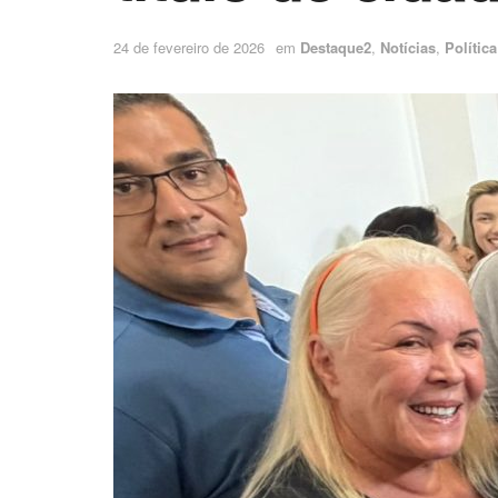
24 de fevereiro de 2026
em
Destaque2
,
Notícias
,
Política