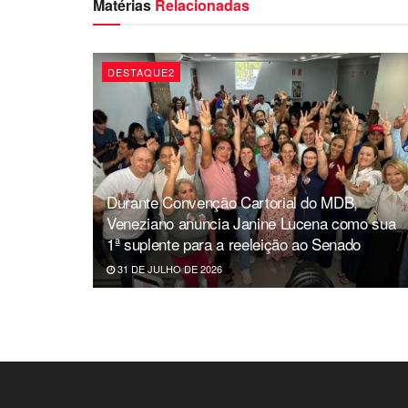
Matérias
Relacionadas
DESTAQUE2
Durante Convenção Cartorial do MDB,
Veneziano anuncia Janine Lucena como sua
1ª suplente para a reeleição ao Senado
31 DE JULHO DE 2026