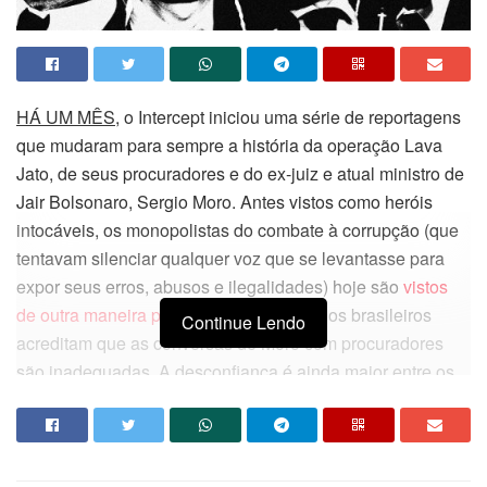
HÁ UM MÊS,
o Intercept iniciou uma série de reportagens
que mudaram para sempre a história da operação Lava
Jato, de seus procuradores e do ex-juiz e atual ministro de
Jair Bolsonaro, Sergio Moro. Antes vistos como heróis
intocáveis, os monopolistas do combate à corrupção (que
tentavam silenciar qualquer voz que se levantasse para
expor seus erros, abusos e ilegalidades) hoje são
vistos
de outra maneira pela população
: 58% dos brasileiros
Continue Lendo
acreditam que as conversas de Moro com procuradores
são inadequadas. A desconfiança é ainda maior entre os
jovens: na faixa etária de 16 a 24 anos, 73% não querem
um país guiado pelo espírito justiceiro de Moro.
m seus primeiros capítulos, as histórias dos arquivos