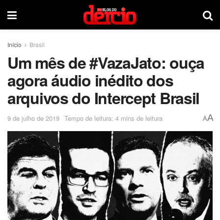
Início
Brasil
Um mês de #VazaJato: ouça
agora áudio inédito dos
arquivos do Intercept Brasil
A
9 de julho de 2019
Tempo de leitura: 4 mins de leitura
A