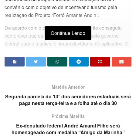
convênio com o objetivo de incentivar o turismo pela
realização do Projeto “Forró Amante Ano 1”.
De acordo com o processo, o ex-gestor não conseguiu
Continue Lendo
comprovar que os recursos repassados pelo governo
federal para o município foram devidamente aplicados. O
valor do débito, atualizado até 21 de maio de 2018, com
juros, era de R$ 216.989,25.
“A ausência de comprovação da regular aplicação dos
recursos transferidos mediante convênio importa no
Matéria Anterior
julgamento pela irregularidade das contas, na condenação
em débito e na aplicação de multa”, destaca um trecho do
Segunda parcela do 13° dos servidores estaduais será
paga nesta terça-feira e a folha até o dia 30
acórdão.
Da redação
Próxima Matéria
Ex-deputado federal André Amaral Filho será
homenageado com medalha “Amigo da Marinha”