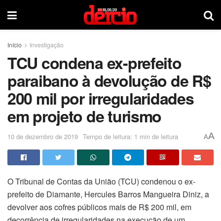
Início
Investigação
TCU condena ex-prefeito
paraibano à devolução de R$
200 mil por irregularidades
em projeto de turismo
A
10 de dezembro de 2019
Tempo de leitura: 1 min de leitura
A
O Tribunal de Contas da União (TCU) condenou o ex-
prefeito de Diamante, Hercules Barros Mangueira Diniz, a
devolver aos cofres públicos mais de R$ 200 mil, em
decorrência de irregularidades na execução de um