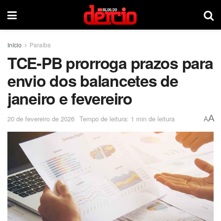
Início
Paraíba
TCE-PB prorroga prazos para
envio dos balancetes de
janeiro e fevereiro
A
20 de fevereiro de 2026
Tempo de leitura: 1 min de leitura
A