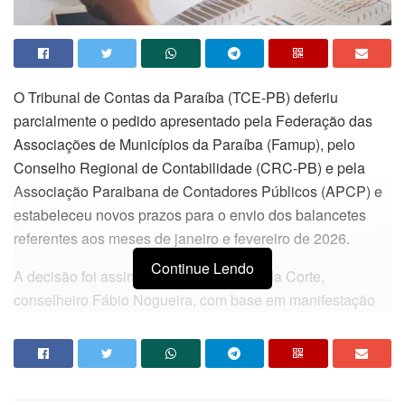
O Tribunal de Contas da Paraíba (TCE-PB) deferiu
parcialmente o pedido apresentado pela Federação das
Associações de Municípios da Paraíba (Famup), pelo
Conselho Regional de Contabilidade (CRC-PB) e pela
Associação Paraibana de Contadores Públicos (APCP) e
estabeleceu novos prazos para o envio dos balancetes
referentes aos meses de janeiro e fevereiro de 2026.
Continue Lendo
A decisão foi assinada pelo presidente da Corte,
conselheiro Fábio Nogueira, com base em manifestação
técnica da Diretoria de Tecnologia da Informação (DITEC).
Com a deliberação, o balancete de janeiro de 2026 poderá
ser enviado até 6 de março, e o de fevereiro de 2026 até 6