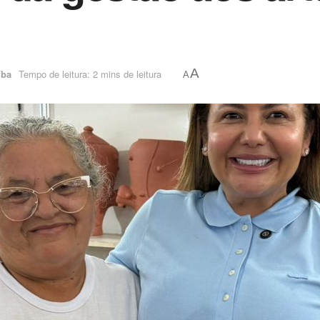
A
íba
Tempo de leitura: 2 mins de leitura
A