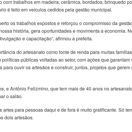
lão com trabalhos em madeira, cerâmica, bordados, brinquedo p
iário é feito em veículos cedidos pela gestão municipal.
rto os trabalhos expostos e reforçou o compromisso da gestã
iza nossa história, gera oportunidades e movimenta a economia.
ivulgação e capacitação”, afirmou a prefeita.
portância do artesanato como fonte de renda para muitas família
 políticas públicas voltadas ao setor, com ações que garantam v
as para ouvir os artesãos e construir, juntos, projetos que ge
os, e Antônio Felizmino, que tem mais de 40 anos no artesanato
ar o salão.
 artes para pessoas daqui e de fora é muito gratificante. Só t
os dois artesãos.