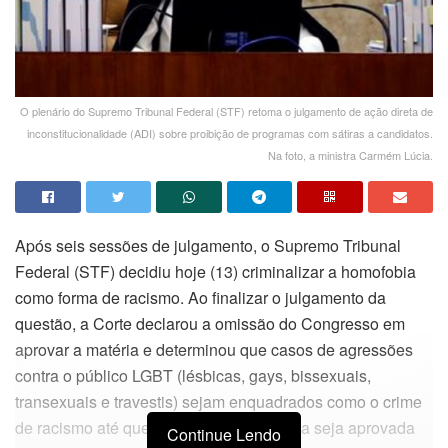
O plenário do Supremo Tribunal Federal (STF) retoma o julgamento de ação direta de
inconstitucionalidade (ADI) sobre proibição de programas com sátiras a candidatos.
Na foto, a ministra Carmém Lúcia.
Após seis sessões de julgamento, o Supremo Tribunal
Federal (STF) decidiu hoje (13) criminalizar a homofobia
como forma de racismo. Ao finalizar o julgamento da
questão, a Corte declarou a omissão do Congresso em
aprovar a matéria e determinou que casos de agressões
contra o público LGBT (lésbicas, gays, bissexuais,
transexuais e travestis) sejam enquadrados como o crime
de racismo até que uma norma específica seja aprovada
Continue Lendo