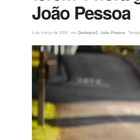
João Pessoa
9 de março de 2026
em
Destaque2
,
João Pessoa
Tempo 