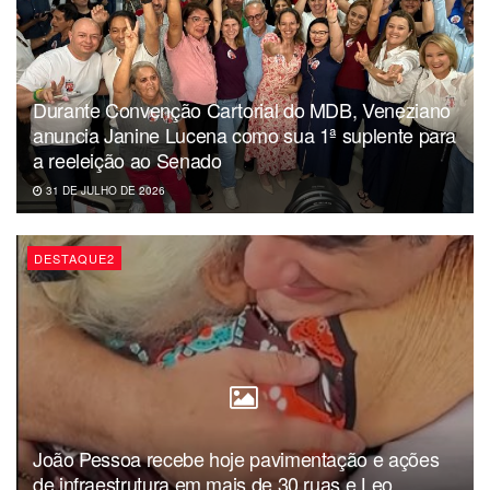
Durante Convenção Cartorial do MDB, Veneziano
anuncia Janine Lucena como sua 1ª suplente para
a reeleição ao Senado
31 DE JULHO DE 2026
DESTAQUE2
João Pessoa recebe hoje pavimentação e ações
de infraestrutura em mais de 30 ruas e Leo