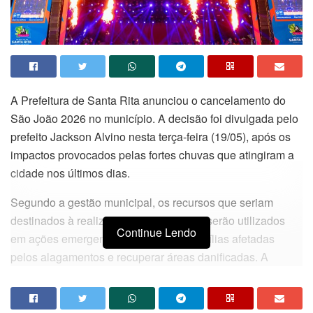
A Prefeitura de Santa Rita anunciou o cancelamento do
São João 2026 no município. A decisão foi divulgada pelo
prefeito Jackson Alvino nesta terça-feira (19/05), após os
impactos provocados pelas fortes chuvas que atingiram a
cidade nos últimos dias.
Segundo a gestão municipal, os recursos que seriam
destinados à realização da festa junina serão utilizados
Continue Lendo
em ações emergenciais para ajudar famílias afetadas
pelos alagamentos e recuperar áreas danificadas. A
estimativa inicial do evento girava em torno de R$ 12
milhões.