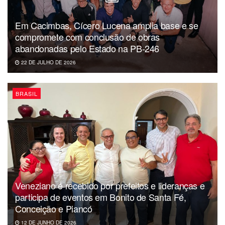
Em Cacimbas, Cícero Lucena amplia base e se
Senadores
compromete com conclusão de obras
abandonadas pelo Estado na PB-246
22 DE JULHO DE 2026
BRASIL
PSOL
Deputados
Veneziano é recebido por prefeitos e lideranças e
participa de eventos em Bonito de Santa Fé,
Conceição e Piancó
12 DE JUNHO DE 2026