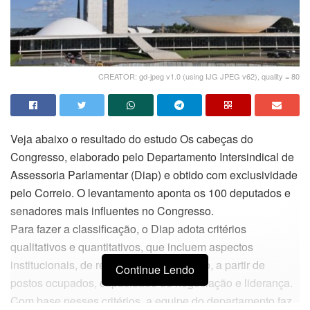
CREATOR: gd-jpeg v1.0 (using IJG JPEG v62), quality = 80
Veja abaixo o resultado do estudo Os cabeças do
Congresso, elaborado pelo Departamento Intersindical de
Assessoria Parlamentar (Diap) e obtido com exclusividade
pelo Correio. O levantamento aponta os 100 deputados e
senadores mais influentes no Congresso.
Para fazer a classificação, o Diap adota critérios
qualitativos e quantitativos, que incluem aspectos
institucionais, de reputação e de decisão, a partir de
Continue Lendo
postos ocupados, capacidade de negociação e liderança.
Com base nesses critérios, a equipe do departamento faz