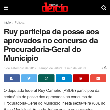
Início
Política
Ruy participa da posse aos
aprovados no concurso da
Procuradoria-Geral do
Município
A
6 de setembro de 2019
Tempo de leitura: 1 min de leitura
A
O deputado federal Ruy Carneiro (PSDB) participou da
cerimônia de posse dos aprovados no concurso da
Procuradoria-Geral do Município, nesta sexta-feira (06), no
Paço Municipal. Ao todo, foram quatro empossados,