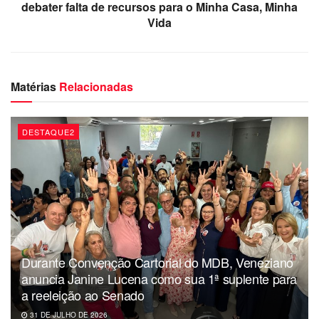
debater falta de recursos para o Minha Casa, Minha
capital só tem a ganhar com a chegada dos novos
Vida
procuradores que fortalecem não só a procuradoria
municipal, mas atuação do órgão dentro da administração
pública de João Pessoa.”, pontuou.
Matérias
Relacionadas
DESTAQUE2
Durante Convenção Cartorial do MDB, Veneziano
anuncia Janine Lucena como sua 1ª suplente para
a reeleição ao Senado
31 DE JULHO DE 2026