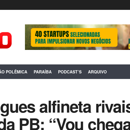
ÃO POLÊMICA
PARAÍBA
PODCAST’S
ARQUIVO
ues alfineta rivai
da PB: “Vou chega