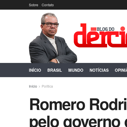
Sobre
Contato
INÍCIO
BRASIL
MUNDO
NOTÍCIAS
OPINI
Início
Política
Romero Rodrig
pelo governo 