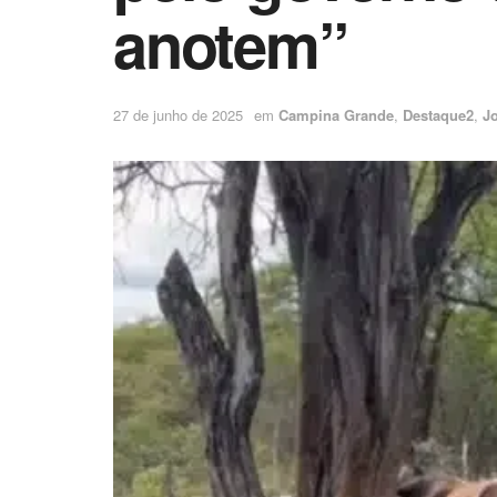
anotem”
27 de junho de 2025
em
Campina Grande
,
Destaque2
,
J