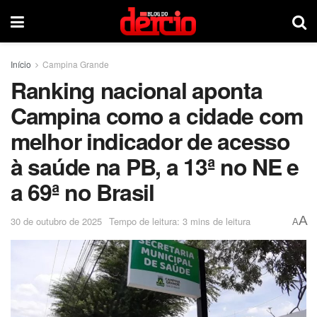
Início
Campina Grande
Ranking nacional aponta
Campina como a cidade com
melhor indicador de acesso
à saúde na PB, a 13ª no NE e
a 69ª no Brasil
A
30 de outubro de 2025
Tempo de leitura: 3 mins de leitura
A