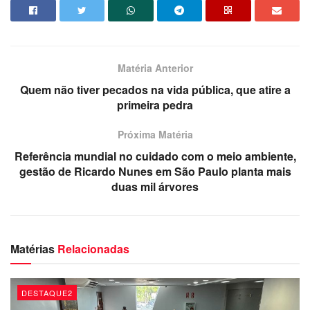
Matéria Anterior
Quem não tiver pecados na vida pública, que atire a
primeira pedra
Próxima Matéria
Referência mundial no cuidado com o meio ambiente,
gestão de Ricardo Nunes em São Paulo planta mais
duas mil árvores
O levantamento leva em conta ótica de dois pilares no
Ranking de Competitividade dos Municípios, acesso à
saúde e qualidade da saúde, tendo em vista a relevância
do assunto como condição básica para mensurar o bem-
Matérias
Relacionadas
estar da população e a efetividade da função
governamental.
DESTAQUE2
Ainda segundo o ranking, a divisão nestes dois pilares tem