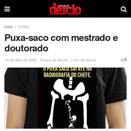
Início
Política
Puxa-saco com mestrado e
doutorado
A
13 de abril de 2026
Tempo de leitura: 1 min de leitura
A