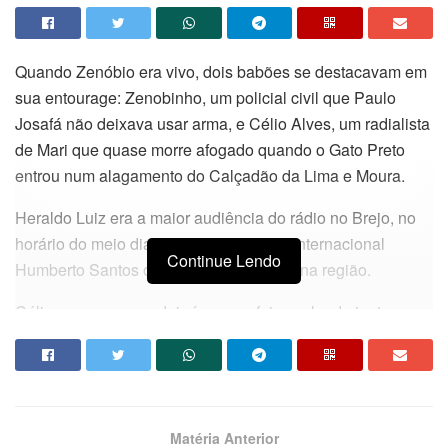
Quando Zenóbio era vivo, dois babões se destacavam em
sua entourage: Zenobinho, um policial civil que Paulo
Josafá não deixava usar arma, e Célio Alves, um radialista
de Mari que quase morre afogado quando o Gato Preto
entrou num alagamento do Calçadão da Lima e Moura.
Heraldo Luiz era a maior audiência do rádio no Brejo, no
horário do meio dia, e disputava com o internacional
Continue Lendo
Humberto Santos o título de rei do rádio na região.
Célio secava esses dois ícones e foi escalando junto ao
deputado Zenóbio e a então prefeita Léa um lugarzinho de
sombra.
Vivia bajulando Pedro Alves, o diretor da Constelação FM,
para abrir mais espaços para o jornalismo na grade da
Matéria Anterior