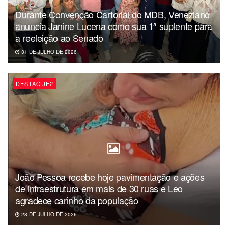
Durante Convenção Cartorial do MDB, Veneziano
Dércio Alcântara
anuncia Janine Lucena como sua 1ª suplente para
a reeleição ao Senado
31 DE JULHO DE 2026
DESTAQUE2
João Pessoa recebe hoje pavimentação e ações
de infraestrutura em mais de 30 ruas e Leo
agradece carinho da população
28 DE JULHO DE 2026