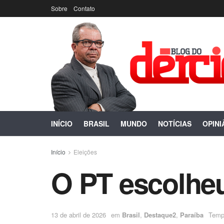
Sobre
Contato
INÍCIO
BRASIL
MUNDO
NOTÍCIAS
OPINI
Início
Eleições
O PT escolhe
13 de abril de 2026
em
Brasil
,
Destaque2
,
Paraíba
Tempo