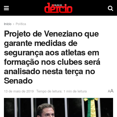
Início
Política
Projeto de Veneziano que
garante medidas de
segurança aos atletas em
formação nos clubes será
analisado nesta terça no
Senado
A
13 de maio de 2019
Tempo de leitura: 1 min de leitura
A