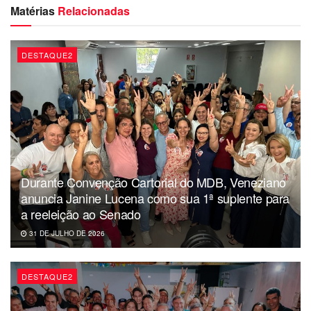
Matérias
Relacionadas
Câmara, se for aprovado.
Veja detalhes do PL no link:
DESTAQUE2
https://www25.senado.leg.br/web/atividade/materias/-/mate
ria/135456
Assessoria
Durante Convenção Cartorial do MDB, Veneziano
anuncia Janine Lucena como sua 1ª suplente para
a reeleição ao Senado
31 DE JULHO DE 2026
DESTAQUE2