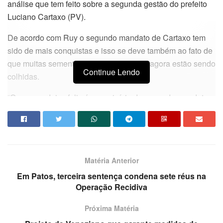
análise que tem feito sobre a segunda gestão do prefeito
Luciano Cartaxo (PV).
De acordo com Ruy o segundo mandato de Cartaxo tem
sido de mais conquistas e isso se deve também ao fato de
que muitas sementes foram plantadas e agora estão sendo
Continue Lendo
colhidas.
“O que me deixa feliz é que o início do segundo mandato
tá funcionando como se fosse aquele prefeito que chega
eleito naquele momento com aquela vontade de fazer e
isso é muito interessante. Eu diria que se for comparar o
segundo mandato com o primeiro, até porque se plantou
Matéria Anterior
muita coisa no primeiro que vai se colher no segundo, que
a gestão tem sido até mais realizadora” disse.
Em Patos, terceira sentença condena sete réus na
Operação Recidiva
Próxima Matéria