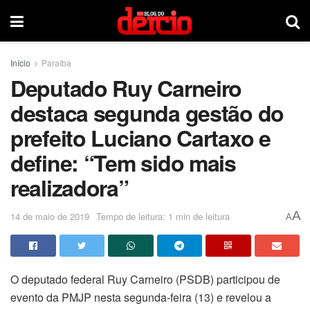
Início
Paraíba
Deputado Ruy Carneiro
destaca segunda gestão do
prefeito Luciano Cartaxo e
define: “Tem sido mais
realizadora”
A
14 de maio de 2019
Tempo de leitura: 1 min de leitura
A
O deputado federal Ruy Carneiro (PSDB) participou de
evento da PMJP nesta segunda-feira (13) e revelou a