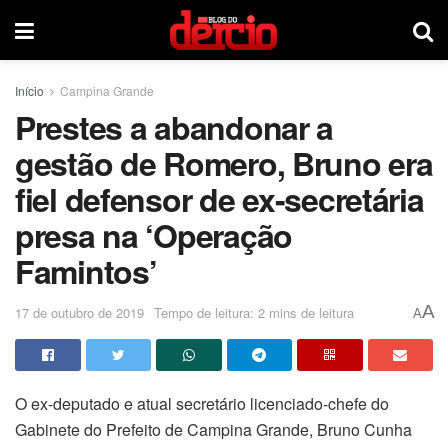
Início
Campina Grande
Prestes a abandonar a
gestão de Romero, Bruno era
fiel defensor de ex-secretária
presa na ‘Operação
Famintos’
A
17 de outubro de 2019
Tempo de leitura: 2 mins de leitura
A
O ex-deputado e atual secretário licenciado-chefe do
Gabinete do Prefeito de Campina Grande, Bruno Cunha