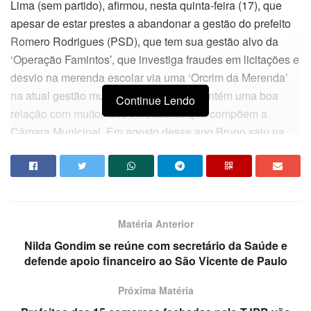
Lima (sem partido), afirmou, nesta quinta-feira (17), que
apesar de estar prestes a abandonar a gestão do prefeito
Romero Rodrigues (PSD), que tem sua gestão alvo da
‘Operação Famintos’, que investiga fraudes em licitações e
desvio na merenda escolar via uma ‘Orcrim da Merenda’
na atual gestão municipal, disse que mantém uma boa
Continue Lendo
relação com muitos dos vereadores que compõem a
Câmara Municipal. Em agosto desse ano Bruno saiu na
defesa da ex-secretária e ex-cunhada do prefeito Iolanda
Barbosa, presa na primeira fase da operação.
“Eu sou egresso da Câmara Municipal. Fui vereador e
tenho relação com diversos dos vereadores que estão lá.
Matéria Anterior
Obviamente dentro dessa relação de amizade também
Nilda Gondim se reúne com secretário da Saúde e
falamos sobre a disputa para prefeito no ano que vem”,
defende apoio financeiro ao São Vicente de Paulo
disse Bruno. Em agosto deste ano, Bruno ao analisar o
começo da ‘Operação Famintos’ saiu integralmente na
Próxima Matéria
defesa da ex-cunhada do prefeito Iolanda Barbosa. “Eu