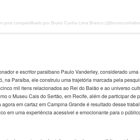
m post compartilhado por Bruno Cunha Lima Branco (@brunocunhalim
ionador e escritor paraibano Paulo Vanderley, considerado uma
ó, na Paraíba, ele construiu uma trajetória marcada pela pesqu
nco mil itens relacionados ao Rei do Baião e ao universo cult
omo o Museu Cais do Sertão, em Recife, além de participar de pu
agora em cartaz em Campina Grande é resultado desse trabalh
rico em uma experiência acessível e emocionante para o públic