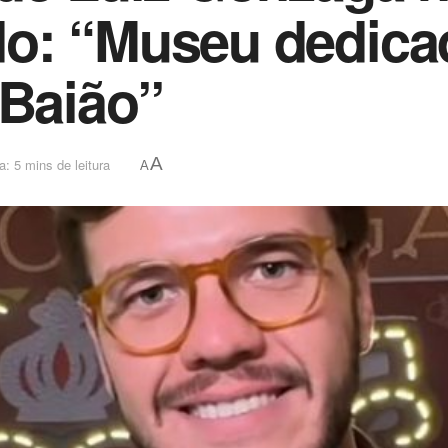
o: “Museu dedica
 Baião”
A
a: 5 mins de leitura
A