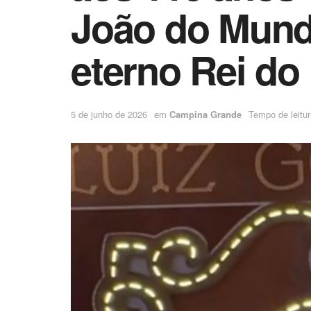
João do Mund
eterno Rei do
5 de junho de 2026
em
Campina Grande
Tempo de leitur