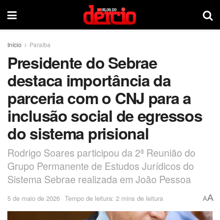
Início
Paraíba
Presidente do Sebrae
destaca importância da
parceria com o CNJ para a
inclusão social de egressos
do sistema prisional
Rodrigo Soares participou da 2ª Reunião do
Grupo Permanente de Estudos Jurídicos do
Sistema Sebrae realizada em João Pessoa
A
5 de maio de 2026
Tempo de leitura: 2 mins de leitura
A