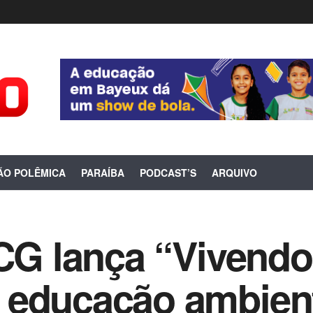
ÃO POLÊMICA
PARAÍBA
PODCAST’S
ARQUIVO
 CG lança “Vivend
 educação ambient