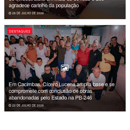
agradece carinho da população
Bairros: Baralho, Sesi e São Bento
28 DE JULHO DE 2026
Maio ( Regiões 2 e 3)
DESTAQUE2
Data: 13 de maio
Data: 25 de maio
Bairros: Centro, São Severino, Tambaí e Brasília,
Imaculada, São Vicente e Manguinho.
Junho ( Região 4)
Em Cacimbas, Cícero Lucena amplia base e se
compromete com conclusão de obras
Data: 17 de junho
abandonadas pelo Estado na PB-246
Bairros: Alto da boa vista, Rio do Meio e Aeroporto
22 DE JULHO DE 2026
Julho
Data: 15 de julho