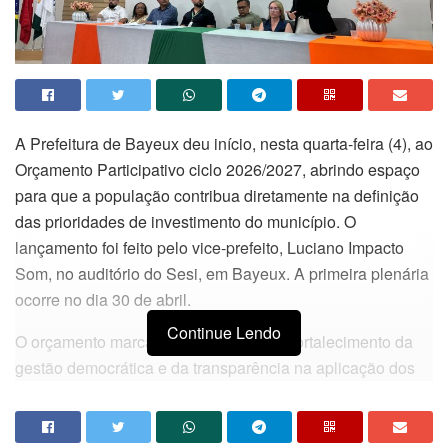
A Prefeitura de Bayeux deu início, nesta quarta-feira (4), ao
Orçamento Participativo ciclo 2026/2027, abrindo espaço
para que a população contribua diretamente na definição
das prioridades de investimento do município. O
lançamento foi feito pelo vice-prefeito, Luciano Impacto
Som, no auditório do Sesi, em Bayeux. A primeira plenária
ocorre no dia 30 de abril.
Continue Lendo
O orçamento marca mais um passo no fortalecimento da
gestão democrática e da transparência na aplicação dos
recursos públicos do município. Por meio de plenárias
abertas e canais digitais, moradores de diversos bairros
poderão apresentar demandas, sugerir obras e serviços,