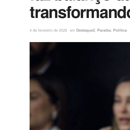
transformand
4 de fevereiro de 2026
em
Destaque2
,
Paraíba
,
Política