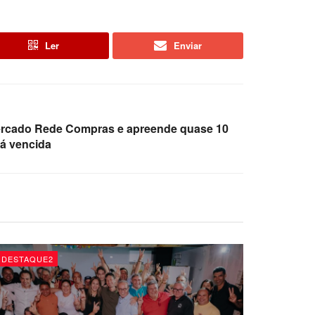
Ler
Enviar
rcado Rede Compras e apreende quase 10
rá vencida
DESTAQUE2