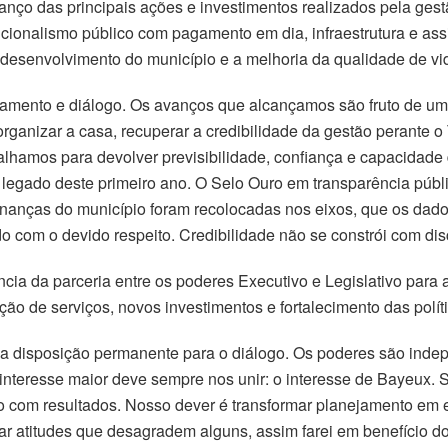
lanço das principais ações e investimentos realizados pela g
ionalismo público com pagamento em dia, infraestrutura e assi
desenvolvimento do município e a melhoria da qualidade de vi
jamento e diálogo. Os avanços que alcançamos são fruto de u
 organizar a casa, recuperar a credibilidade da gestão perante o
hamos para devolver previsibilidade, confiança e capacidade d
pal legado deste primeiro ano. O Selo Ouro em transparência p
inanças do município foram recolocadas nos eixos, que os dado
do com o devido respeito. Credibilidade não se constrói com disc
cia da parceria entre os poderes Executivo e Legislativo para 
ão de serviços, novos investimentos e fortalecimento das polít
e a disposição permanente para o diálogo. Os poderes são inde
interesse maior deve sempre nos unir: o interesse de Bayeux. 
o com resultados. Nosso dever é transformar planejamento em e
r atitudes que desagradem alguns, assim farei em benefício do