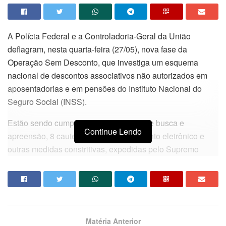
A Polícia Federal e a Controladoria-Geral da União
deflagram, nesta quarta-feira (27/05), nova fase da
Operação Sem Desconto, que investiga um esquema
nacional de descontos associativos não autorizados em
aposentadorias e em pensões do Instituto Nacional do
Seguro Social (INSS).
Estão sendo cumpridos 31 mandados de busca e
Continue Lendo
apreensão, 8 cautelares de monitoramento eletrônico e
outras medidas constritivas, expedidas pelo Supremo
Tribunal Federal (STF), nos estados de Pernambuco, de
São Paulo e da Paraíba, além do Distrito Federal. Os
nomes dos alvos não foram divulgados ainda.
Nesta fase, a ação tem como finalidade aprofundar as
Matéria Anterior
investigações que visam esclarecer a prática de diversos