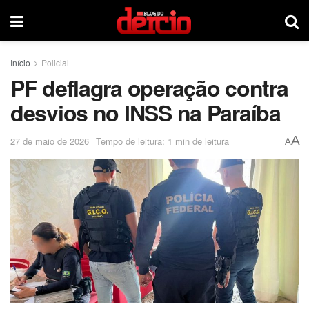
Início
Policial
PF deflagra operação contra
desvios no INSS na Paraíba
A
27 de maio de 2026
Tempo de leitura: 1 min de leitura
A