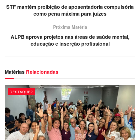
crimes contra a administração pública, tais como
STF mantém proibição de aposentadoria compulsória
como pena máxima para juízes
constituição de organização criminosa, estelionato
previdenciário e atos de ocultação e de dilapidação
Próxima Matéria
patrimonial.
ALPB aprova projetos nas áreas de saúde mental,
educação e inserção profissional
Matérias
Relacionadas
DESTAQUE2