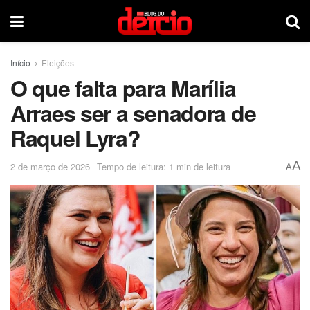
Início
Eleições
O que falta para Marília
Arraes ser a senadora de
Raquel Lyra?
A
2 de março de 2026
Tempo de leitura: 1 min de leitura
A