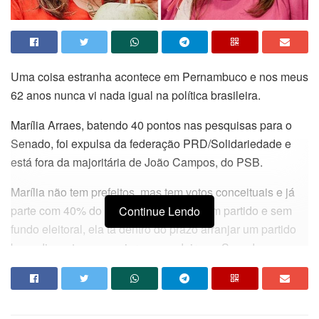
Uma coisa estranha acontece em Pernambuco e nos meus
62 anos nunca vi nada igual na política brasileira.
Marília Arraes, batendo 40 pontos nas pesquisas para o
Senado, foi expulsa da federação PRD/Solidariedade e
está fora da majoritária de João Campos, do PSB.
Marília não tem prefeitos, mas tem votos conceituais e já
parte com 40% do eleitorado a favor. Sem partido e sem
Continue Lendo
fundo eleitoral, ela tá dentro do prazo arranjar um partido
bom, disposto a conquiar uma cadeira no Senado.
Melé que cabe em qualquer jogo, para onde Marília for
leva milhares de votos, exatamente os que a governadora
precisa para consolida sua liderança.