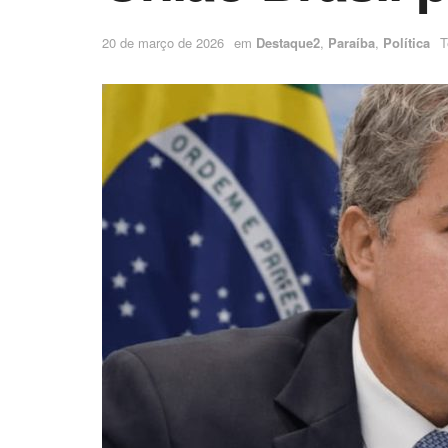
20 de março de 2026
em
Destaque2
,
Paraíba
,
Política
T