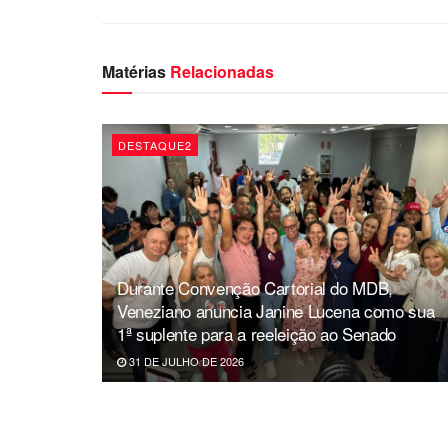
Matérias
Relacionadas
DESTAQUE2
Durante Convenção Cartorial do MDB,
Veneziano anuncia Janine Lucena como sua
1ª suplente para a reeleição ao Senado
31 DE JULHO DE 2026