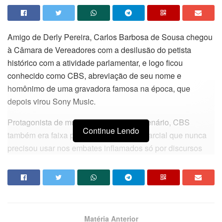
Amigo de Derly Pereira, Carlos Barbosa de Sousa chegou
à Câmara de Vereadores com a desilusão do petista
histórico com a atividade parlamentar, e logo ficou
conhecido como CBS, abreviação de seu nome e
homônimo de uma gravadora famosa na época, que
depois virou Sony Music.
Protagonista de muitas polêmicas no Plenário, CBS
Continue Lendo
também era faixa preta de karatê, arte marcial que nunca
precisou usar nos embates inflamados só por discursos
com o colega Trócolli Júnior, outro que todos sabem não
levar desaforo pra casa.
Num desses dias em que galinha espanca galo e assume
a liderança do galinheiro por está de ovo virado, CBS
Matéria Anterior
bateu boca até com o pacato e virtuoso Pinto do Acordeon.