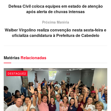
Defesa Civil coloca equipes em estado de atenção
Querendo botar fogo na sessão bucólica e improdutiva,
após alerta de chuvas intensas
Trócolli Júnior chega perto de Pinto e sussurra:
Próxima Matéria
-Cuidado que CBS é faixa preta
Walber Virgolino realiza convenção nesta sexta-feira e
oficializa candidatura à Prefeitura de Cabedelo
Querendo pegar ar, mas com aquela malemolência
característica, Pinto responde:
-Só isso? Só a faixa? Pois eu sou todo preto.
Matérias
Relacionadas
Me disseram que do Pavilhão do Chá dava para ouvir a
gargalhada de Trócolli.
DESTAQUE2
Dércio Alcântara
#pintodoacordeon #trocollijunior ##CBS
#politicaparaibana