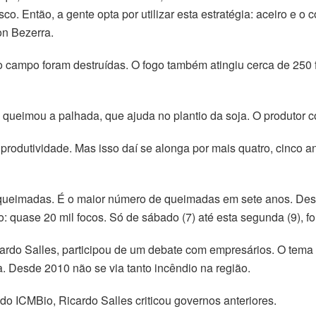
o. Então, a gente opta por utilizar esta estratégia: aceiro e o
on Bezerra.
campo foram destruídas. O fogo também atingiu cerca de 250 f
 queimou a palhada, que ajuda no plantio da soja. O produtor co
a produtividade. Mas isso daí se alonga por mais quatro, cinco
 queimadas. É o maior número de queimadas em sete anos. Dest
 quase 20 mil focos. Só de sábado (7) até esta segunda (9), fo
ardo Salles, participou de um debate com empresários. O tema
 Desde 2010 não se via tanto incêndio na região.
do ICMBio, Ricardo Salles criticou governos anteriores.