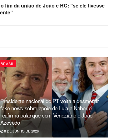
o fim da união de João e RC: “se ele tivesse
rente”
BRASIL
Presidente nacional do PT volta a desmentir
fake news sobre apoio de Lula a Nabor e
reafirma palanque com Veneziano e João
Azevêdo
8 DE JUNHO DE 2026