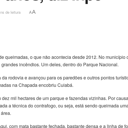
A
ns de leitura
A
s de queimadas, o que não acontecia desde 2012. No municípi
ês grandes incêndios. Um deles, dentro do Parque Nacional.
da rodovia e avançou para os paredões e outros pontos turísti
madas na Chapada encobriu Cuiabá.
 dez mil hectares de um parque e fazendas vizinhas. Por causa 
a a técnica do contrafogo, ou seja, está sendo queimada uma f
 área.
aqui, com mata bastante fechada, bastante densa e a linha de f