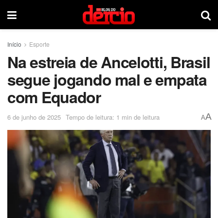
Início
Esporte
Na estreia de Ancelotti, Brasil
segue jogando mal e empata
com Equador
A
6 de junho de 2025
Tempo de leitura: 1 min de leitura
A