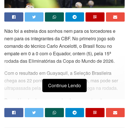
Não foi a estreia dos sonhos nem para os torcedores e
nem para os integrantes da CBF. No primeiro jogo sob
comando do técnico Carlo Ancelotti, o Brasil ficou no
empate em 0 a 0 com o Equador, ontem (5), pela 15ª
rodada das Eliminatórias da Copa do Mundo de 2026.
Com o resultado em Guayaquil, a Seleção Brasileira
chega aos 22 pontos e fica na 4ª posição, mas pode ser
Continue Lendo
ultrapassada pela Colômbia, que ainda joga na rodada.
Para além do placar sem gols, chamou a atenção
negativamente, mais uma vez, a postura do time brasileiro,
que não conseguiu impor seu jogo e criou pouquíssimas
chances claras.