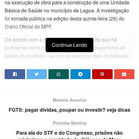
na execução de obra para a construção de uma Unidade
Básica de Saúde no município de Lagoa. A investigação
foi tornada pública na edição desta quinta-feira (25) do
Diário Oficial do MPF.
De acordo com a portaria, a denúncia foi de que há
Continue Lendo
problemas tanto na execução quanto no pagamento do
objeto do contrato – que foi firmado por meio de licitação
na modalidade tomada de preço.
Da redação
Matéria Anterior
FGTS: pagar dívidas, poupar ou investir? veja dicas
Próxima Matéria
Para ala do STF e do Congresso, prisões não