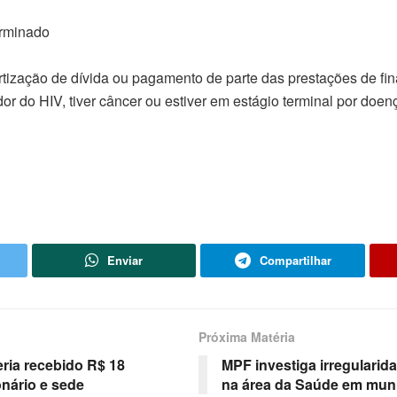
erminado
rtização de dívida ou pagamento de parte das prestações de fi
r do HIV, tiver câncer ou estiver em estágio terminal por doen
Enviar
Compartilhar
Próxima Matéria
ria recebido R$ 18
MPF investiga irregulari
nário e sede
na área da Saúde em muni