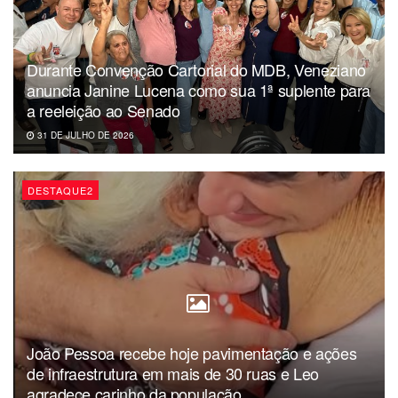
decisão final caberá ao plenário da Corte.
Durante Convenção Cartorial do MDB, Veneziano
anuncia Janine Lucena como sua 1ª suplente para
a reeleição ao Senado
31 DE JULHO DE 2026
DESTAQUE2
João Pessoa recebe hoje pavimentação e ações
de infraestrutura em mais de 30 ruas e Leo
agradece carinho da população