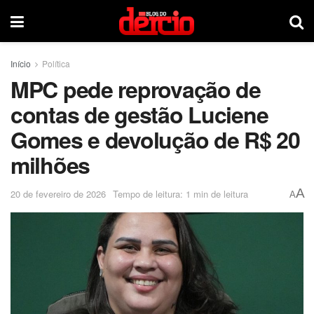
Início
Política
MPC pede reprovação de
contas de gestão Luciene
Gomes e devolução de R$ 20
milhões
A
20 de fevereiro de 2026
Tempo de leitura: 1 min de leitura
A