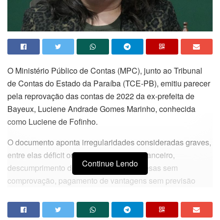
O Ministério Público de Contas (MPC), junto ao Tribunal
de Contas do Estado da Paraíba (TCE-PB), emitiu parecer
pela reprovação das contas de 2022 da ex-prefeita de
Bayeux, Luciene Andrade Gomes Marinho, conhecida
como Luciene de Fofinho.
O documento aponta irregularidades consideradas graves,
entre elas déficit orçamentário, déficit financeiro,
Continue Lendo
descumprimento de metas fiscais, despesas sem
comprovação, pagamento de vantagens sem previsão
legal e falhas no empenho e no recolhimento de
contribuições previdenciárias ao RGPS e ao RPPS.