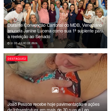
Durante Convenção Cartorial do MDB, Veneziano
anuncia Janine Lucena como sua 1ª suplente para
a reeleição ao Senado
31 DE JULHO DE 2026
DESTAQUE2
João Pessoa recebe hoje pavimentação e ações
de infraestrutura em mais de 30 ruas e Leo