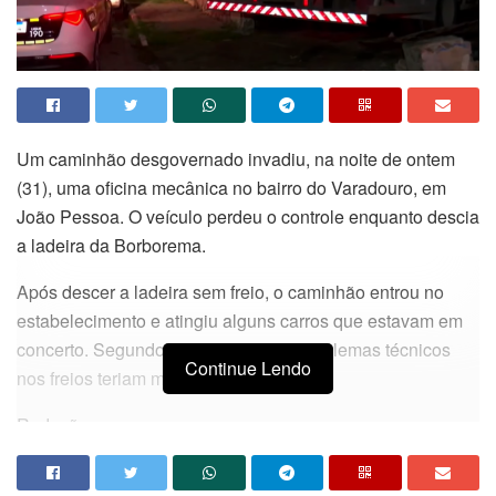
Um caminhão desgovernado invadiu, na noite de ontem
(31), uma oficina mecânica no bairro do Varadouro, em
João Pessoa. O veículo perdeu o controle enquanto descia
a ladeira da Borborema.
Após descer a ladeira sem freio, o caminhão entrou no
estabelecimento e atingiu alguns carros que estavam em
concerto. Segundo as informações, problemas técnicos
Continue Lendo
nos freios teriam motivado o acidente.
Redação