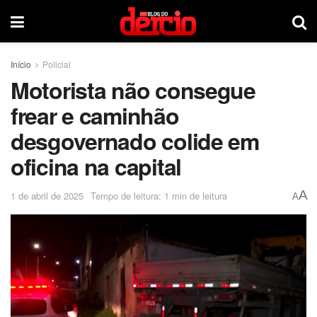
Início
Policial
Motorista não consegue
frear e caminhão
desgovernado colide em
oficina na capital
A
1 de abril de 2025
Tempo de leitura: 1 min de leitura
A