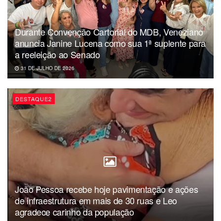
segurança jurídica, marco regulatório do fomento e
pactuação federativa na cultura, com a presença da
Durante Convenção Cartorial do MDB, Veneziano
secretária dos Comitês de Cultura, Roberta Martins.
anuncia Janine Lucena como sua 1ª suplente para
Pesquisadores da Fundação Casa de Rui Barbosa
a reeleição ao Senado
(FCRB) também integram os debates.
31 DE JULHO DE 2026
Durante o encontro, o Iphan fará o lançamento do projeto
“Andanças do Patrimônio”, que busca promover a
DESTAQUE2
construção participativa do Sistema Nacional de
Patrimônio Cultural.
Redação
João Pessoa recebe hoje pavimentação e ações
de infraestrutura em mais de 30 ruas e Leo
agradece carinho da população