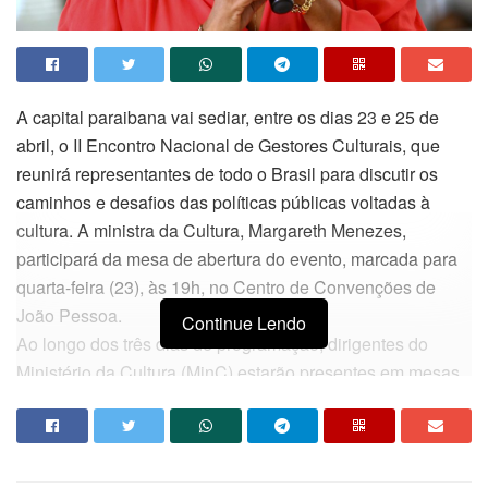
A capital paraibana vai sediar, entre os dias 23 e 25 de
abril, o II Encontro Nacional de Gestores Culturais, que
reunirá representantes de todo o Brasil para discutir os
caminhos e desafios das políticas públicas voltadas à
cultura. A ministra da Cultura, Margareth Menezes,
participará da mesa de abertura do evento, marcada para
quarta-feira (23), às 19h, no Centro de Convenções de
João Pessoa.
Continue Lendo
Ao longo dos três dias de programação, dirigentes do
Ministério da Cultura (MinC) estarão presentes em mesas
de debate, oficinas e atividades formativas com o objetivo
de fortalecer a atuação de estados e municípios na
construção de políticas culturais consistentes e
articuladas.