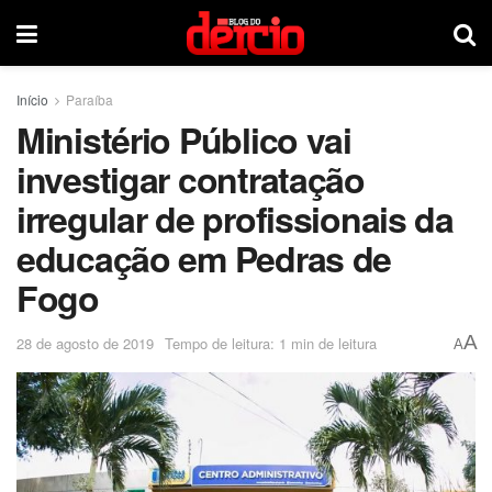
Início
Paraíba
Ministério Público vai
investigar contratação
irregular de profissionais da
educação em Pedras de
Fogo
A
28 de agosto de 2019
Tempo de leitura: 1 min de leitura
A