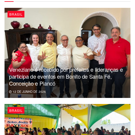
O dinheiro veio do programa BNDES Finame e seguiu as
condições do Programa de Sustentação do Investimento
BRASIL
(PSI) a partir de definições do Conselho Monetário
Nacional.
Veneziano é recebido por prefeitos e lideranças e
participa de eventos em Bonito de Santa Fé,
Conceição e Piancó
12 DE JUNHO DE 2026
BRASIL