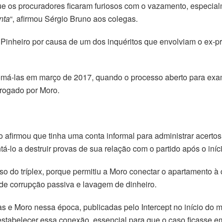
e os procuradores ficaram furiosos com o vazamento, especia
nta
“, afirmou Sérgio Bruno aos colegas.
nheiro por causa de um dos inquéritos que envolviam o ex-p
etomá-las em março de 2017, quando o processo aberto para exa
rrogado por Moro.
 afirmou que tinha uma conta informal para administrar acertos
á-lo a destruir provas de sua relação com o partido após o iníc
o do tríplex, porque permitiu a Moro conectar o apartamento à 
de corrupção passiva e lavagem de dinheiro.
 e Moro nessa época, publicadas pelo Intercept no início do m
estabelecer essa conexão, essencial para que o caso ficasse em