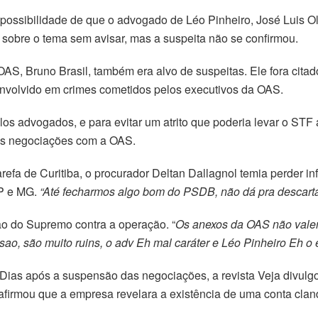
ossibilidade de que o advogado de Léo Pinheiro, José Luis Oliv
 sobre o tema sem avisar, mas a suspeita não se confirmou.
OAS, Bruno Brasil, também era alvo de suspeitas. Ele fora cita
nvolvido em crimes cometidos pelos executivos da OAS.
s advogados, e para evitar um atrito que poderia levar o STF 
as negociações com a OAS.
refa de Curitiba, o procurador Deltan Dallagnol temia perder i
SP e MG.
“Até fecharmos algo bom do PSDB, não dá pra descarta
ão do Supremo contra a operação. “
Os anexos da OAS não vale
sao, são muito ruins, o adv Eh mal caráter e Léo Pinheiro Eh o 
ias após a suspensão das negociações, a revista Veja divulg
firmou que a empresa revelara a existência de uma conta clan