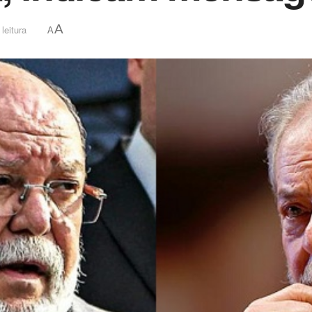
A
leitura
A