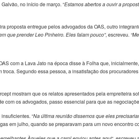
Galvão, no início de março. “
Estamos abertos a ouvir a prop
ira proposta entregue pelos advogados da OAS, outro integrante
em que prender Leo Pinheiro. Eles falam pouco”
, escreveu.
“Me
 com a Lava Jato na época disse à Folha que, inicialmente, 
m troca. Segundo essa pessoa, a insatisfação dos procuradore
cept mostram que os relatos apresentados pela empreiteira sof
ade com os advogados, passo essencial para que as negociaç
nsuficientes. “
Na última reunião dissemos que eles precisari
gas em julho, quando se preparavam para um novo encontro c
emelhantes Àqueles que a carol enviou antes aqui
“, escreveu 