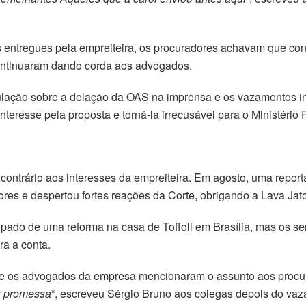
 entregues pela empreiteira, os procuradores achavam que c
 continuaram dando corda aos advogados.
ulação sobre a delação da OAS na imprensa e os vazamentos 
teresse pela proposta e torná-la irrecusável para o Ministério 
ontrário aos interesses da empreiteira. Em agosto, uma report
ores e despertou fortes reações da Corte, obrigando a Lava Jato
ipado de uma reforma na casa de Toffoli em Brasília, mas os se
ra a conta.
ue os advogados da empresa mencionaram o assunto aos procu
a promessa
“, escreveu Sérgio Bruno aos colegas depois do va