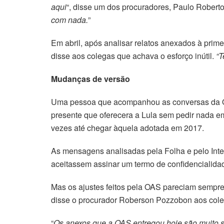
aqui
“, disse um dos procuradores, Paulo Roberto 
com nada.
”
Em abril, após analisar relatos anexados à prime
disse aos colegas que achava o esforço inútil.
“T
Mudanças de versão
Uma pessoa que acompanhou as conversas da OAS
presente que oferecera a Lula sem pedir nada e
vezes até chegar àquela adotada em 2017.
As mensagens analisadas pela Folha e pelo Inter
aceitassem assinar um termo de confidencialid
Mas os ajustes feitos pela OAS pareciam sempre i
disse o procurador Roberson Pozzobon aos cole
“
Os anexos que a OAS entregou hoje são muito s