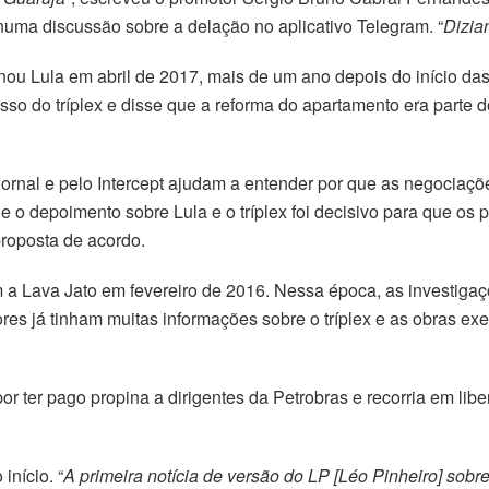
ma discussão sobre a delação no aplicativo Telegram. “
Dizia
nou Lula em abril de 2017, mais de um ano depois do início da
sso do tríplex e disse que a reforma do apartamento era parte d
rnal e pelo Intercept ajudam a entender por que as negociaçõe
e o depoimento sobre Lula e o tríplex foi decisivo para que os
proposta de acordo.
 Lava Jato em fevereiro de 2016. Nessa época, as investigaç
es já tinham muitas informações sobre o tríplex e as obras ex
r ter pago propina a dirigentes da Petrobras e recorria em lib
início. “
A primeira notícia de versão do LP [Léo Pinheiro] sobr