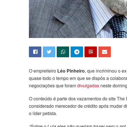
O empreiteiro
Léo Pinheiro
, que incriminou o e
quase todo o tempo em que se dispôs a colabora
negociações que foram
divulgadas
neste domingo
O conteúdo é parte dos vazamentos do site The I
considerado merecedor de crédito após mudar di
o líder petista.
“Sobre o Lula eles não queriam trazer nem o apt