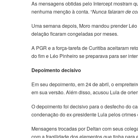
As mensagens obtidas pelo Intercept mostram qu
nenhuma menção à conta. “
Nunca falaram de co
Uma semana depois, Moro mandou prender Léo Pi
delação ficaram congeladas por meses.
A PGR e a força-tarefa de Curitiba aceitaram r
do fim e Léo Pinheiro se preparava para ser inte
Depoimento decisivo
Em seu depoimento, em 24 de abril, o empreiteiro
em sua versão. Além disso, acusou Lula de orient
O depoimento foi decisivo para o desfecho do cas
condenação do ex-presidente Lula pelos crimes 
Mensagens trocadas por Deltan com seus colegas
com a fragilidade dos elementos que tinha para 