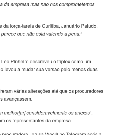
osta da empresa mas não nos comprometemos
 da força-tarefa de Curitiba, Januário Paludo,
 parece que não está valendo a pena.”
Léo Pinheiro descreveu o tríplex como um
s o levou a mudar sua versão pelo menos duas
reram várias alterações até que os procuradores
ões avançassem.
am melhor[ar] consideravelmente os anexos
“,
om os representantes da empresa.
a procuradora Jerusa Viecili no Telegram após a