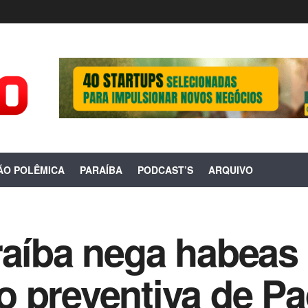
ÃO POLÊMICA
PARAÍBA
PODCAST’S
ARQUIVO
raíba nega habeas
 preventiva de Pa