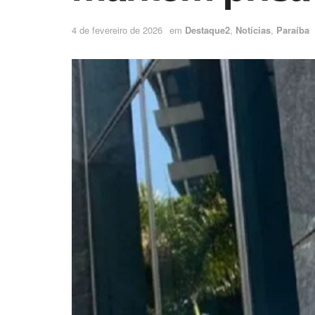
4 de fevereiro de 2026
em
Destaque2
,
Notícias
,
Paraíba