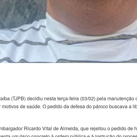
aíba (TJPB) decidiu nesta terça-feira (03/02) pela manutenção 
 motivos de saúde. O pedido da defesa do pároco buscava a libe
mbargador Ricardo Vital de Almeida, que rejeitou o pedido de 
senta um risco concreto à ordem pública e à instrução do proce