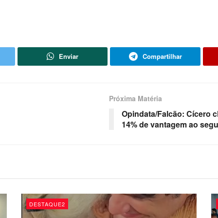
Enviar
Compartilhar
Próxima Matéria
Opindata/Falcão: Cícero c
14% de vantagem ao segu
DESTAQUE2