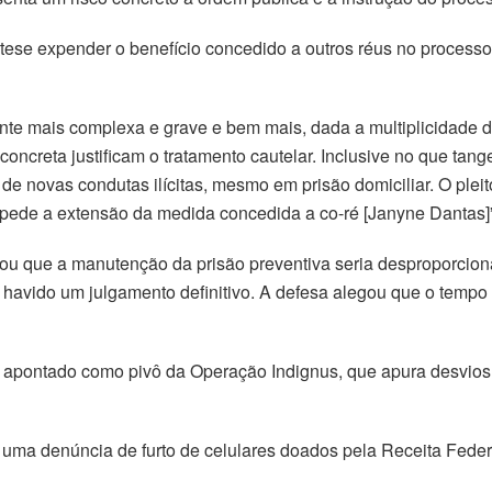
se expender o benefício concedido a outros réus no processo,
ente mais complexa e grave e bem mais, dada a multiplicidade de
ncreta justificam o tratamento cautelar. Inclusive no que tange 
s de novas condutas ilícitas, mesmo em prisão domiciliar. O plei
pede a extensão da medida concedida a co-ré [Janyne Dantas]”,
ou que a manutenção da prisão preventiva seria desproporciona
havido um julgamento definitivo. A defesa alegou que o tempo 
 e apontado como pivô da Operação Indignus, que apura desvio
uma denúncia de furto de celulares doados pela Receita Fede